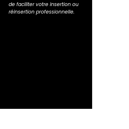
de faciliter votre insertion ou
réinsertion professionnelle.
Pour qui ?
Jeunes de 16 à 25 ans révolus.
Demandeurs d'emploi de 26
ans et plus.
Bénéficiaires du RSA, de l'ASS,
de l'AAH ou du CUI.
Personnes ayant bénéficié
d'un contrat aidé.
Objectifs
Permettre l'acquisition d'une
qualification et favoriser
l'accès ou le retour à l'emploi.
S'adapter aux évolutions des
métiers.